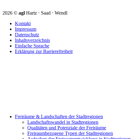
2026 ©
agl
Hartz ⋅ Saad ⋅ Wendl
Kontakt
Impressum
Datenschutz
Inhaltsverzeichnis
Einfache Sprache
Erklärung zur Barrierefreiheit
Freiräume & Landschaften der Stadtregionen
Landschaftswandel in Stadtregionen
Qualitäten und Potenziale der Freiräume
Freiraumbezogene Typen der Stadtregionen
Aufgaben der Freiraumentwicklung in Stadtregionen